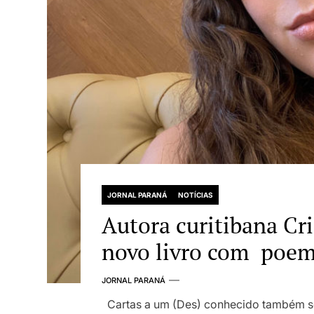
JORNAL PARANÁ
NOTÍCIAS
Autora curitibana Cr
novo livro com poemas inéditos em formato
de Cartas
JORNAL PARANÁ
Cartas a um (Des) conhecido também se