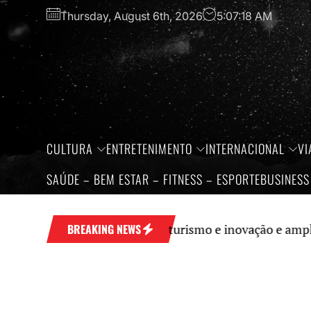
Skip
Thursday, August 6th, 2026
5:07:19 AM
to
the
content
CULTURA
ENTRETENIMENTO
INTERNACIONAL
VI
SAÚDE – BEM ESTAR – FITNESS – ESPORTE
BUSINESS
 fortalece economia, turismo e inovação e amplia prota
BREAKING NEWS