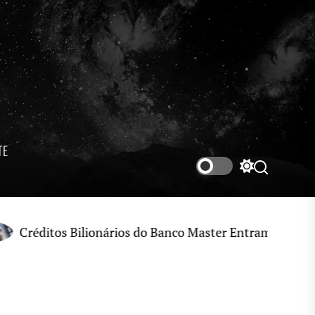
TE
Switch
Search
color
mode
tos Bilionários do Banco Master Entram no Radar de In