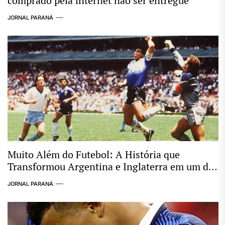
comprado pela internet não ser entregue
JORNAL PARANÁ
Muito Além do Futebol: A História que
Transformou Argentina e Inglaterra em um dos
Maiores Clássicos das Copas
JORNAL PARANÁ