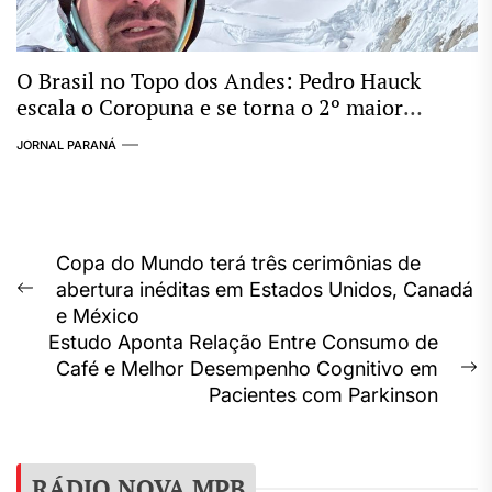
O Brasil no Topo dos Andes: Pedro Hauck
escala o Coropuna e se torna o 2º maior
conquistador de “Seismiles” do mundo
JORNAL PARANÁ
Navegação
Copa do Mundo terá três cerimônias de
abertura inéditas em Estados Unidos, Canadá
de
Previous
e México
post:
Post
Estudo Aponta Relação Entre Consumo de
Café e Melhor Desempenho Cognitivo em
N
Pacientes com Parkinson
p
RÁDIO NOVA MPB