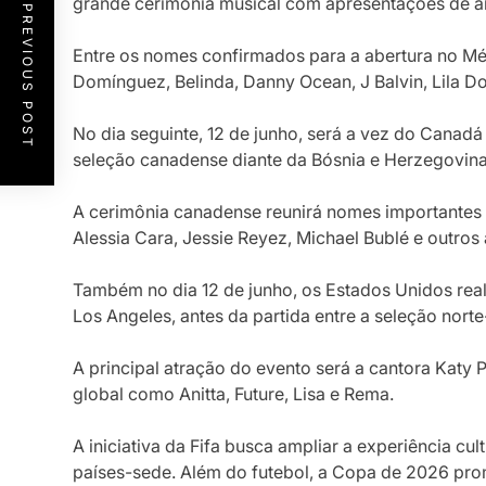
grande cerimônia musical com apresentações de art
PREVIOUS POST
Entre os nomes confirmados para a abertura no M
Domínguez
,
Belinda
,
Danny Ocean
,
J Balvin
,
Lila D
No dia seguinte, 12 de junho, será a vez do Canadá 
seleção canadense diante da Bósnia e Herzegovin
A cerimônia canadense reunirá nomes importantes d
Alessia Cara
,
Jessie Reyez
,
Michael Bublé
e outros 
Também no dia 12 de junho, os Estados Unidos rea
Los Angeles
, antes da partida entre a seleção nort
A principal atração do evento será a cantora
Katy P
global como
Anitta
,
Future
,
Lisa
e
Rema
.
A iniciativa da Fifa busca ampliar a experiência cul
países-sede. Além do futebol, a Copa de 2026 prom