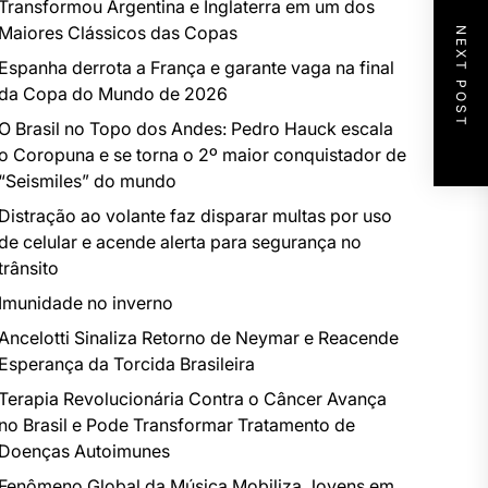
Transformou Argentina e Inglaterra em um dos
Maiores Clássicos das Copas
NEXT POST
Espanha derrota a França e garante vaga na final
da Copa do Mundo de 2026
O Brasil no Topo dos Andes: Pedro Hauck escala
o Coropuna e se torna o 2º maior conquistador de
“Seismiles” do mundo
Distração ao volante faz disparar multas por uso
de celular e acende alerta para segurança no
trânsito
Imunidade no inverno
Ancelotti Sinaliza Retorno de Neymar e Reacende
Esperança da Torcida Brasileira
Terapia Revolucionária Contra o Câncer Avança
no Brasil e Pode Transformar Tratamento de
Doenças Autoimunes
Fenômeno Global da Música Mobiliza Jovens em