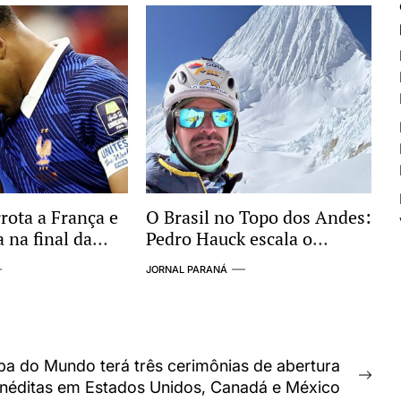
iminoso
rota a França e
O Brasil no Topo dos Andes:
 na final da
Pedro Hauck escala o
ndo de 2026
Coropuna e se torna o 2º
JORNAL PARANÁ
maior conquistador de
“Seismiles” do mundo
a do Mundo terá três cerimônias de abertura
Nex
inéditas em Estados Unidos, Canadá e México