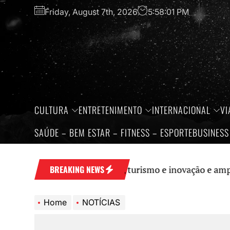
Skip
Friday, August 7th, 2026
5:58:02 PM
to
the
content
CULTURA
ENTRETENIMENTO
INTERNACIONAL
VI
SAÚDE – BEM ESTAR – FITNESS – ESPORTE
BUSINESS
á fortalece economia, turismo e inovação e amplia prot
BREAKING NEWS
Home
NOTÍCIAS