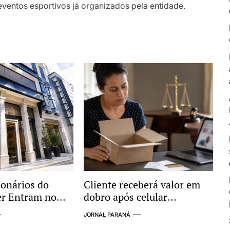
eventos esportivos já organizados pela entidade.
ionários do
Cliente receberá valor em
er Entram no
dobro após celular
vestigação por
comprado pela internet não
JORNAL PARANÁ
gações com
ser entregue