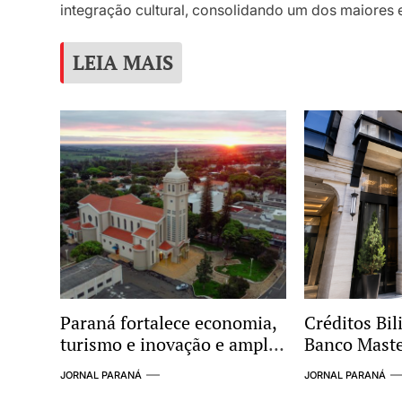
integração cultural, consolidando um dos maiores 
LEIA MAIS
Paraná fortalece economia,
Créditos Bil
turismo e inovação e amplia
Banco Mast
protagonismo no cenário
Radar de In
JORNAL PARANÁ
JORNAL PARANÁ
nacional
Supostas Li