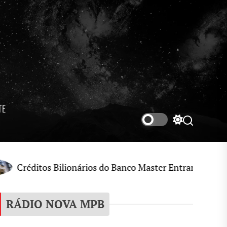
TE
Switch
Search
color
mode
itos Bilionários do Banco Master Entram no Radar de In
RÁDIO NOVA MPB