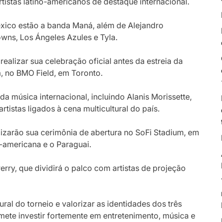
istas latino-americanos de destaque internacional.
éxico estão a banda
Maná
, além de
Alejandro
owns
,
Los Ángeles Azules
e
Tyla
.
realizar sua celebração oficial antes da estreia da
a, no
BMO Field
, em
Toronto
.
a música internacional, incluindo
Alanis Morissette
,
artistas ligados à cena multicultural do país.
lizarão sua cerimônia de abertura no
SoFi Stadium
, em
e-americana e o Paraguai.
erry
, que dividirá o palco com artistas de projeção
tural do torneio e valorizar as identidades dos três
ete investir fortemente em entretenimento, música e