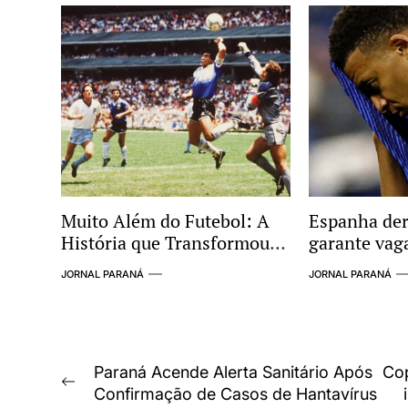
Esquema Cr
Muito Além do Futebol: A
Espanha der
História que Transformou
garante vaga
Argentina e Inglaterra em
Copa do Mu
JORNAL PARANÁ
JORNAL PARANÁ
um dos Maiores Clássicos
das Copas
Navegação
Paraná Acende Alerta Sanitário Após
Cop
Previous
Confirmação de Casos de Hantavírus
de