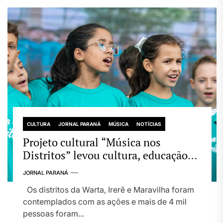
CULTURA
JORNAL PARANÁ
MÚSICA
NOTÍCIAS
Projeto cultural “Música nos
Distritos” levou cultura, educação
musical e apoio psicossocial a
JORNAL PARANÁ
crianças, jovens e idosos na zona
Os distritos da Warta, Irerê e Maravilha foram
rural de Londrina.
contemplados com as ações e mais de 4 mil
pessoas foram...