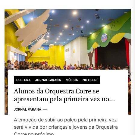
CULTURA
JORNAL PARANÁ
MÚSICA
NOTÍCIAS
Alunos da Orquestra Corre se
apresentam pela primeira vez no
Londrina Norte Shopping
JORNAL PARANÁ
A emoção de subir ao palco pela primeira vez
será vivida por crianças e jovens da Orquestra
Corre no próximo...