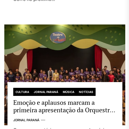
CULTURA
JORNAL PARANÁ
MÚSICA
NOTÍCIAS
Emoção e aplausos marcam a
primeira apresentação da Orquestra
Corre no Londrina Norte Shopping
JORNAL PARANÁ