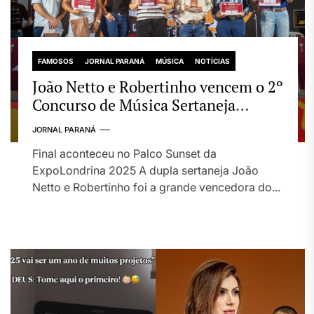
FAMOSOS
JORNAL PARANÁ
MÚSICA
NOTÍCIAS
João Netto e Robertinho vencem o 2º
Concurso de Música Sertaneja
“Teodoro e Sampaio”
JORNAL PARANÁ
Final aconteceu no Palco Sunset da
ExpoLondrina 2025 A dupla sertaneja João
Netto e Robertinho foi a grande vencedora do...