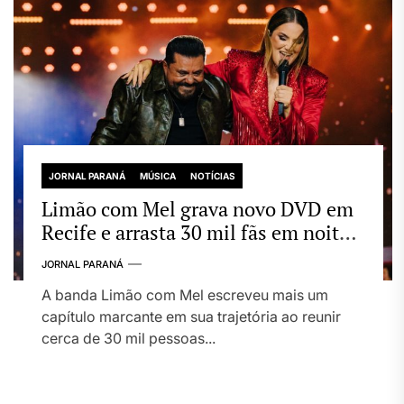
JORNAL PARANÁ
MÚSICA
NOTÍCIAS
Limão com Mel grava novo DVD em
Recife e arrasta 30 mil fãs em noite
histórica para o forró
JORNAL PARANÁ
A banda Limão com Mel escreveu mais um
capítulo marcante em sua trajetória ao reunir
cerca de 30 mil pessoas...