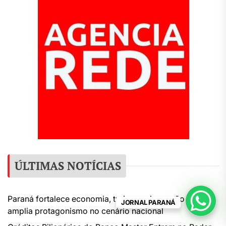
ÚLTIMAS NOTÍCIAS
Paraná fortalece economia, turismo e inovação e
JORNAL PARANÁ
amplia protagonismo no cenário nacional