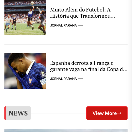
Muito Além do Futebol: A
História que Transformou
Argentina e Inglaterra em um
JORNAL PARANÁ
dos Maiores Clássicos das Copas
Espanha derrota a França e
garante vaga na final da Copa do
Mundo de 2026
JORNAL PARANÁ
NEWS
View More