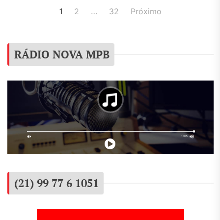
Navegação
1
2
…
32
Próximo
por
posts
RÁDIO NOVA MPB
(21) 99 77 6 1051