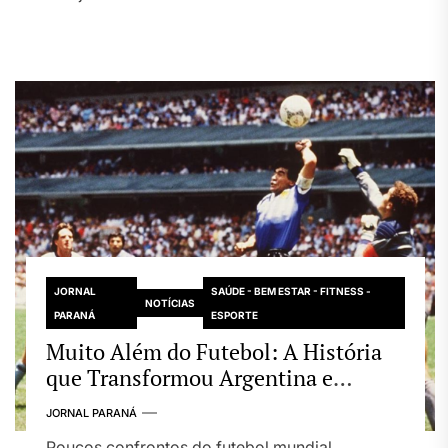
JORNAL
SAÚDE - BEM ESTAR - FITNESS -
NOTÍCIAS
PARANÁ
ESPORTE
Muito Além do Futebol: A História
que Transformou Argentina e
Inglaterra em um dos Maiores
JORNAL PARANÁ
Clássicos das Copas
Poucos confrontos do futebol mundial