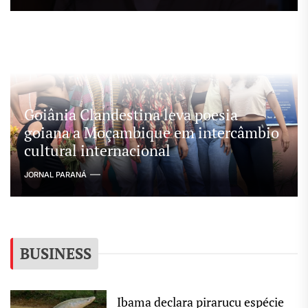
Goiânia Clandestina leva poesia
goiana a Moçambique em intercâmbio
cultural internacional
JORNAL PARANÁ
BUSINESS
Ibama declara pirarucu espécie