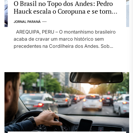
O Brasil no Topo dos Andes: Pedro
Hauck escala o Coropuna e se torna o
2º maior conquistador de
JORNAL PARANÁ
“Seismiles” do mundo
AREQUIPA, PERU – O montanhismo brasileiro
acaba de cravar um marco histórico sem
precedentes na Cordilheira dos Andes. Sob...