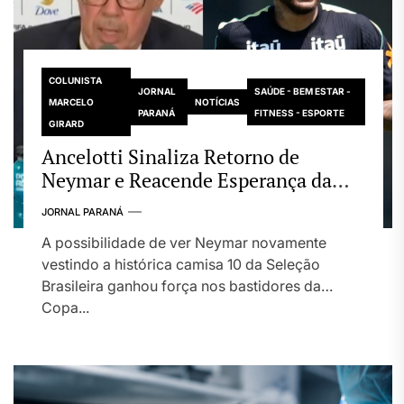
COLUNISTA
JORNAL
SAÚDE - BEM ESTAR -
MARCELO
NOTÍCIAS
PARANÁ
FITNESS - ESPORTE
GIRARD
Ancelotti Sinaliza Retorno de
Neymar e Reacende Esperança da
Torcida Brasileira
JORNAL PARANÁ
A possibilidade de ver Neymar novamente
vestindo a histórica camisa 10 da Seleção
Brasileira ganhou força nos bastidores da
Copa...