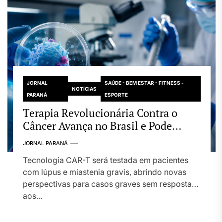
JORNAL
SAÚDE - BEM ESTAR - FITNESS -
NOTÍCIAS
PARANÁ
ESPORTE
Terapia Revolucionária Contra o
Câncer Avança no Brasil e Pode
Transformar Tratamento de Doenças
JORNAL PARANÁ
Autoimunes
Tecnologia CAR-T será testada em pacientes
com lúpus e miastenia gravis, abrindo novas
perspectivas para casos graves sem resposta
aos...