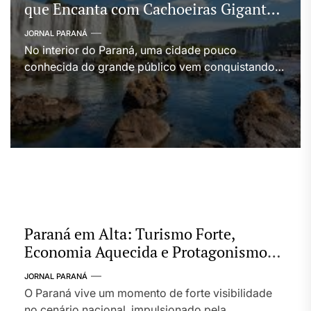
que Encanta com Cachoeiras Gigantes
e Riqueza Ambiental
JORNAL PARANÁ
No interior do Paraná, uma cidade pouco
conhecida do grande público vem conquistando
reputação crescente como destino de natureza
exuberante e turismo sustentável. Trata-se de um
município que combina belezas naturais
impactantes — em especial cachoeiras
gigantescas e cenários de rara beleza — com uma
vida comunitária tranquila e receptiva, atraindo
visitantes em busca de […]
Paraná em Alta: Turismo Forte,
Economia Aquecida e Protagonismo
Nacional
JORNAL PARANÁ
O Paraná vive um momento de forte visibilidade
no cenário nacional, impulsionado pela