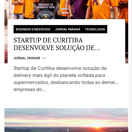
BUSINESS E NEGÓCIOS
JORNAL PARANÁ
TECNOLOGIA
STARTUP DE CURITIBA
DESENVOLVE SOLUÇÃO DE
DELIVERY MAIS ÁGIL DO PLANETA
JORNAL PARANÁ
Startup de Curitiba desenvolve solução de
delivery mais ágil do planeta voltada para
supermercados, desbancando todas as demais
empresas do...