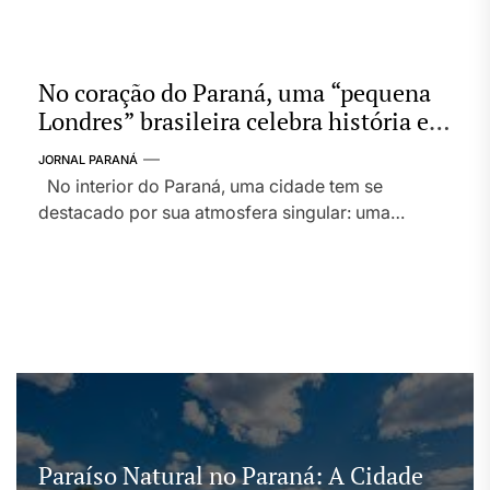
No coração do Paraná, uma “pequena
Londres” brasileira celebra história e
qualidade de vida
JORNAL PARANÁ
No interior do Paraná, uma cidade tem se
destacado por sua atmosfera singular: uma
mistura de tradição, qualidade de vida e vestígios
culturais importados de um tempo em que
colonizadores ingleses deixaram sua marca no
Brasil. Essa localidade, muitas vezes apelidada de
“pequena Londres”, preserva traços de suas
origens europeias na arquitetura, no planejamento
[…]
Paraíso Natural no Paraná: A Cidade