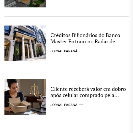
nacional
Créditos Bilionários do Banco
Master Entram no Radar de
Investigação por Supostas
JORNAL PARANÁ
Ligações com Esquema
Criminoso
Cliente receberá valor em dobro
após celular comprado pela
internet não ser entregue
JORNAL PARANÁ