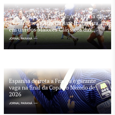
Muito Além do Futebol: A História que
Transformou Argentina e Inglaterra
em um dos Maiores Clássicos das
Copas
JORNAL PARANÁ
Espanha derrota a França e garante
vaga na final da Copa do Mundo de
2026
JORNAL PARANÁ