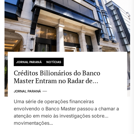
JORNAL PARANÁ
NOTÍCIAS
Créditos Bilionários do Banco
Master Entram no Radar de
Investigação por Supostas Ligações
JORNAL PARANÁ
com Esquema Criminoso
Uma série de operações financeiras
envolvendo o Banco Master passou a chamar a
atenção em meio às investigações sobre
movimentações...