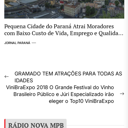
Pequena Cidade do Paraná Atrai Moradores
com Baixo Custo de Vida, Emprego e Qualidade
de Vida
JORNAL PARANÁ
Navegação
GRAMADO TEM ATRAÇÕES PARA TODAS AS
Previous
IDADES
de
post:
ViniBraExpo 2018 O Grande Festival do Vinho
Post
Brasileiro Público e Júri Especializado irão
N
eleger o Top10 ViniBraExpo
p
RÁDIO NOVA MPB