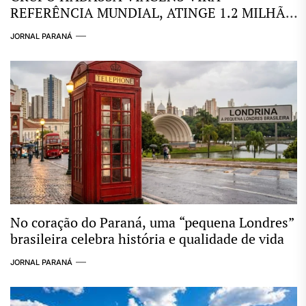
REFERÊNCIA MUNDIAL, ATINGE 1.2 MILHÃO
DE EMBARQUES, 635.000 CLIENTES
JORNAL PARANÁ
CADASTRADOS E IMPLANTA BANCO
DIGITAL COM MAIS DE 300 SERVIÇOS
No coração do Paraná, uma “pequena Londres”
brasileira celebra história e qualidade de vida
JORNAL PARANÁ