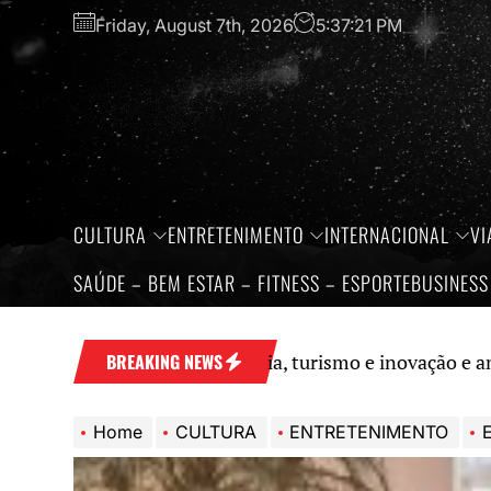
Skip
Friday, August 7th, 2026
5:37:22 PM
to
the
content
CULTURA
ENTRETENIMENTO
INTERNACIONAL
VI
SAÚDE – BEM ESTAR – FITNESS – ESPORTE
BUSINESS
rtalece economia, turismo e inovação e amplia protagon
BREAKING NEWS
Home
CULTURA
ENTRETENIMENTO
E