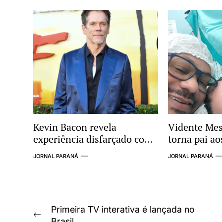
Kevin Bacon revela
Vidente Mes
experiência disfarçado como
torna pai ao
anônimo: “Isso é uma
JORNAL PARANÁ
JORNAL PARANÁ
droga. Quero voltar a ser
famoso”
Navegação
Primeira TV interativa é lançada no
Previous
Brasil