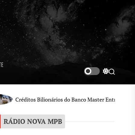
TE
Switch
Search
color
mode
 Bilionários do Banco Master Entram no Radar de Inves
RÁDIO NOVA MPB