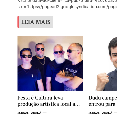
<script data-ad-client=”ca-pub-61583442076237
src=”https://pagead2.googlesyndication.com/page
LEIA MAIS
Festa é Cultura leva
Dudu campeã
produção artística local a
entrou para 
região norte com apoio da
Fazenda
JORNAL PARANÁ
JORNAL PARANÁ
Itaipu Binacional