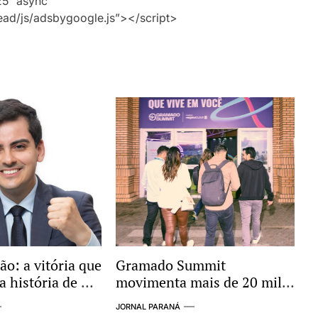
25″ async
ad/js/adsbygoogle.js”></script>
o: a vitória que
Gramado Summit
a história de A
movimenta mais de 20 mil
pessoas e anuncia expansão
JORNAL PARANÁ
internacional