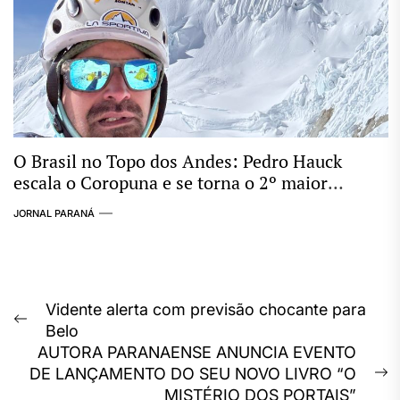
O Brasil no Topo dos Andes: Pedro Hauck
escala o Coropuna e se torna o 2º maior
conquistador de “Seismiles” do mundo
JORNAL PARANÁ
Navegação
Vidente alerta com previsão chocante para
Previous
Belo
de
post:
AUTORA PARANAENSE ANUNCIA EVENTO
Post
DE LANÇAMENTO DO SEU NOVO LIVRO “O
N
MISTÉRIO DOS PORTAIS”