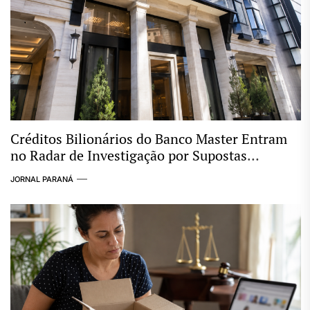
Créditos Bilionários do Banco Master Entram
no Radar de Investigação por Supostas
Ligações com Esquema Criminoso
JORNAL PARANÁ