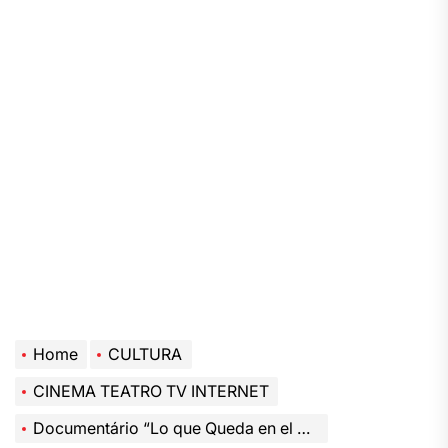
Home
CULTURA
CINEMA TEATRO TV INTERNET
Documentário “Lo que Queda en el Camino” Explora a Jornada Épica de Migrantes da Guatemala à Fronteira dos EUA