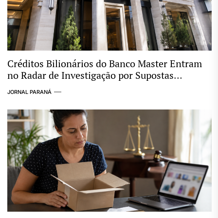
Créditos Bilionários do Banco Master Entram
no Radar de Investigação por Supostas
Ligações com Esquema Criminoso
JORNAL PARANÁ