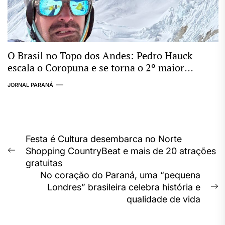
O Brasil no Topo dos Andes: Pedro Hauck
escala o Coropuna e se torna o 2º maior
conquistador de “Seismiles” do mundo
JORNAL PARANÁ
Navegação
Festa é Cultura desembarca no Norte
Shopping CountryBeat e mais de 20 atrações
de
Previous
gratuitas
post:
Post
No coração do Paraná, uma “pequena
Londres” brasileira celebra história e
N
qualidade de vida
p