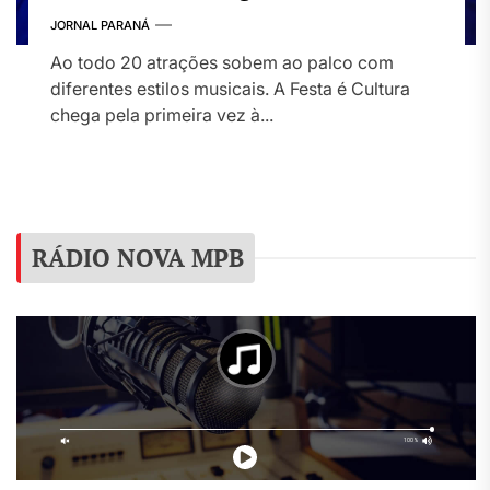
apoio da Itaipu Binacional
JORNAL PARANÁ
Ao todo 20 atrações sobem ao palco com
diferentes estilos musicais. A Festa é Cultura
chega pela primeira vez à...
RÁDIO NOVA MPB