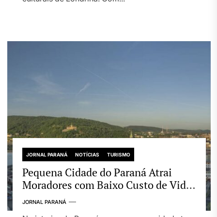
JORNAL PARANÁ
NOTÍCIAS
TURISMO
Pequena Cidade do Paraná Atrai
Moradores com Baixo Custo de Vida,
Emprego e Qualidade de Vida
JORNAL PARANÁ