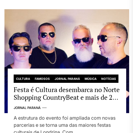
CULTURA
FAMOSOS
JORNAL PARANÁ
MÚSICA
NOTÍCIAS
Festa é Cultura desembarca no Norte
Shopping CountryBeat e mais de 20
atrações gratuitas
JORNAL PARANÁ
A estrutura do evento foi ampliada com novas
parcerias e se torna uma das maiores festas
culturais de Londrina. Com...