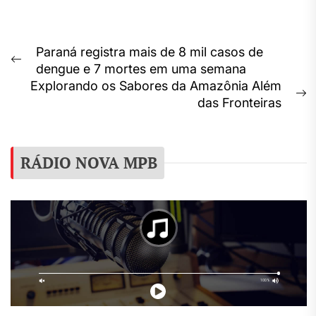
Navegação
Paraná registra mais de 8 mil casos de
Previous
dengue e 7 mortes em uma semana
de
post:
Explorando os Sabores da Amazônia Além
Post
N
das Fronteiras
p
RÁDIO NOVA MPB