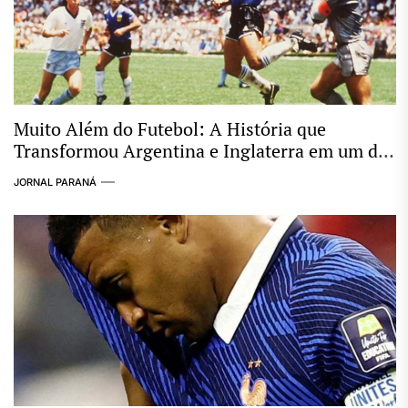
Muito Além do Futebol: A História que
Transformou Argentina e Inglaterra em um dos
Maiores Clássicos das Copas
JORNAL PARANÁ