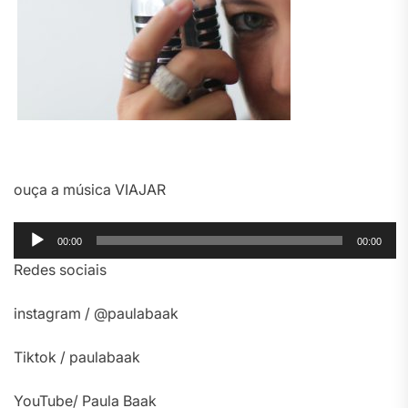
ouça a música VIAJAR
Tocador
00:00
00:00
de
Redes sociais
áudio
instagram / @paulabaak
Tiktok / paulabaak
YouTube/ Paula Baak