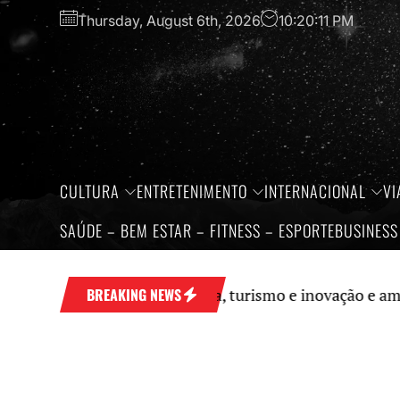
Skip
Thursday, August 6th, 2026
10:20:12 PM
to
the
content
CULTURA
ENTRETENIMENTO
INTERNACIONAL
VI
SAÚDE – BEM ESTAR – FITNESS – ESPORTE
BUSINESS
ná fortalece economia, turismo e inovação e amplia pro
BREAKING NEWS