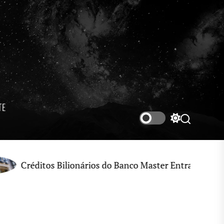
TE
Switch
Search
color
mode
ditos Bilionários do Banco Master Entram no Radar de 