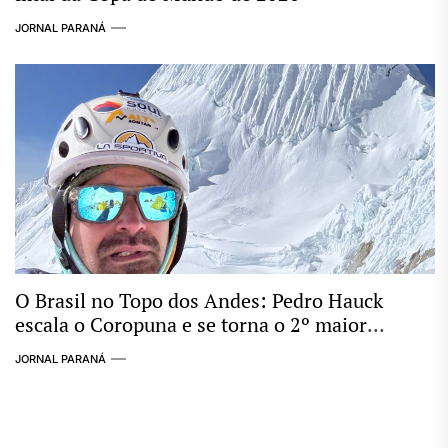
JORNAL PARANÁ
O Brasil no Topo dos Andes: Pedro Hauck
escala o Coropuna e se torna o 2º maior
conquistador de “Seismiles” do mundo
JORNAL PARANÁ