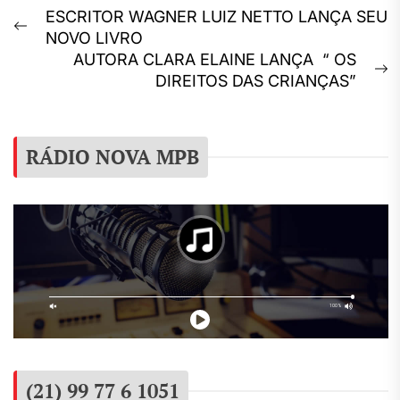
Navegação
ESCRITOR WAGNER LUIZ NETTO LANÇA SEU
Previous
NOVO LIVRO
de
post:
AUTORA CLARA ELAINE LANÇA “ OS
Post
N
DIREITOS DAS CRIANÇAS”
p
RÁDIO NOVA MPB
(21) 99 77 6 1051