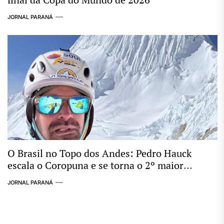
JORNAL PARANÁ
O Brasil no Topo dos Andes: Pedro Hauck
escala o Coropuna e se torna o 2º maior
conquistador de “Seismiles” do mundo
JORNAL PARANÁ