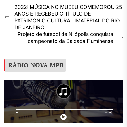
Navegação
2022: MÚSICA NO MUSEU COMEMOROU 25
ANOS E RECEBEU O TÍTULO DE
de
Previous
PATRIMÔNIO CULTURAL IMATERIAL DO RIO
Post
post:
DE JANEIRO
Projeto de futebol de Nilópolis conquista
N
campeonato da Baixada Fluminense
p
RÁDIO NOVA MPB