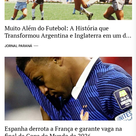
Muito Além do Futebol: A História que
Transformou Argentina e Inglaterra em um dos
Maiores Clássicos das Copas
JORNAL PARANÁ
Espanha derrota a França e garante vaga na
final da Copa do Mundo de 2026