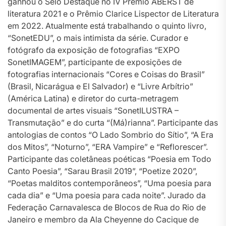
ganhou o Selo Destaque no IV Prêmio ABERST de
literatura 2021 e o Prêmio Clarice Lispector de Literatura
em 2022. Atualmente está trabalhando o quinto livro,
“SonetEDU”, o mais intimista da série. Curador e
fotógrafo da exposição de fotografias “EXPO
SonetIMAGEM”, participante de exposições de
fotografias internacionais “Cores e Coisas do Brasil”
(Brasil, Nicarágua e El Salvador) e “Livre Arbítrio”
(América Latina) e diretor do curta-metragem
documental de artes visuais “SonetILUSTRA –
Transmutação” e do curta “(Má)rianna”. Participante das
antologias de contos “O Lado Sombrio do Sítio”, “A Era
dos Mitos”, “Noturno”, “ERA Vampire” e “Reflorescer”.
Participante das coletâneas poéticas “Poesia em Todo
Canto Poesia”, “Sarau Brasil 2019”, “Poetize 2020”,
“Poetas malditos contemporâneos”, “Uma poesia para
cada dia” e “Uma poesia para cada noite”. Jurado da
Federação Carnavalesca de Blocos de Rua do Rio de
Janeiro e membro da Ala Cheyenne do Cacique de