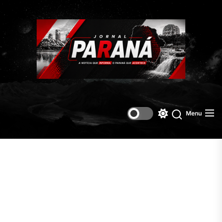
Skip
to
the
content
Menu
Switch
Search
color
mode