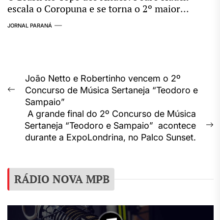
escala o Coropuna e se torna o 2º maior
conquistador de “Seismiles” do mundo
JORNAL PARANÁ
Navegação
João Netto e Robertinho vencem o 2º
Concurso de Música Sertaneja “Teodoro e
de
Previous
Sampaio”
post:
Post
A grande final do 2º Concurso de Música
Sertaneja “Teodoro e Sampaio” acontece
N
durante a ExpoLondrina, no Palco Sunset.
p
RÁDIO NOVA MPB