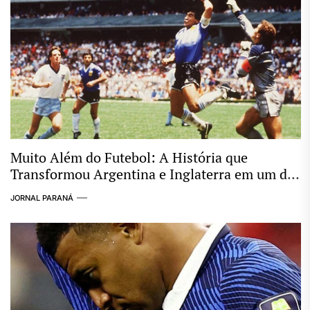
Muito Além do Futebol: A História que
Transformou Argentina e Inglaterra em um dos
Maiores Clássicos das Copas
JORNAL PARANÁ