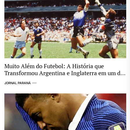
Muito Além do Futebol: A História que
Transformou Argentina e Inglaterra em um dos
Maiores Clássicos das Copas
JORNAL PARANÁ