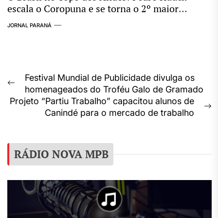
escala o Coropuna e se torna o 2º maior
conquistador de “Seismiles” do mundo
JORNAL PARANÁ
Navegação
Festival Mundial de Publicidade divulga os
Previous
homenageados do Troféu Galo de Gramado
de
post:
Projeto “Partiu Trabalho” capacitou alunos de
Post
N
Canindé para o mercado de trabalho
p
RÁDIO NOVA MPB