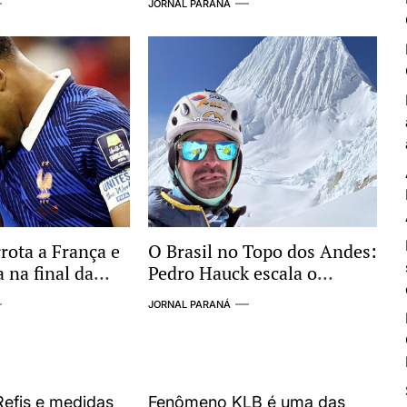
JORNAL PARANÁ
gações com
ser entregue
iminoso
rota a França e
O Brasil no Topo dos Andes:
 na final da
Pedro Hauck escala o
ndo de 2026
Coropuna e se torna o 2º
JORNAL PARANÁ
maior conquistador de
“Seismiles” do mundo
Refis e medidas
Fenômeno KLB é uma das