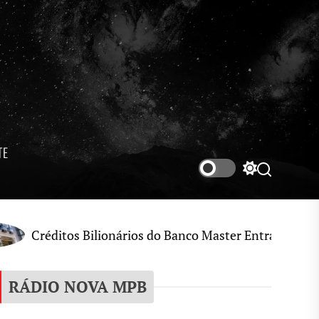
TE
Switch
Search
color
mode
tos Bilionários do Banco Master Entram no Radar de Inv
RÁDIO NOVA MPB