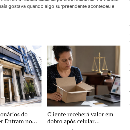
e mais gostava quando algo surpreendente aconteceu e
ionários do
Cliente receberá valor em
er Entram no
dobro após celular
vestigação por
comprado pela internet não