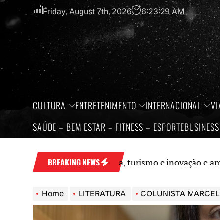
Skip
Friday, August 7th, 2026
6:23:30 AM
to
the
content
CULTURA
ENTRETENIMENTO
INTERNACIONAL
VI
SAÚDE – BEM ESTAR – FITNESS – ESPORTE
BUSINESS
 fortalece economia, turismo e inovação e amplia prota
BREAKING NEWS
Home
LITERATURA
COLUNISTA MARCEL