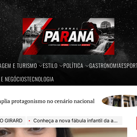
AGEM E TURISMO
ESTILO
POLÍTICA
GASTRONOMIA
ESPOR
 E NEGÓCIOS
TECNOLOGIA
gonismo no cenário nacional
Crédi
O GIRARD
Conheça a nova fábula infantil da autora Claudia Manning!