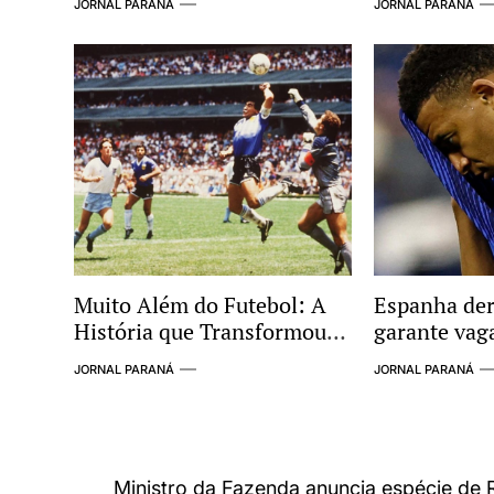
JORNAL PARANÁ
JORNAL PARANÁ
nacional
Supostas Li
Esquema Cr
Muito Além do Futebol: A
Espanha der
História que Transformou
garante vaga
Argentina e Inglaterra em
Copa do Mu
JORNAL PARANÁ
JORNAL PARANÁ
um dos Maiores Clássicos
das Copas
Navegação
Ministro da Fazenda anuncia espécie de 