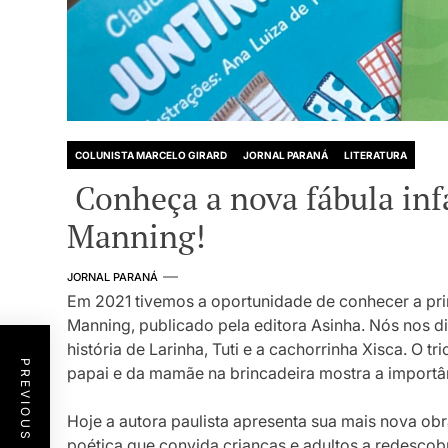
COLUNISTA MARCELO GIRARD
JORNAL PARANÁ
LITERATURA
Conheça a nova fábula infa
Manning!
JORNAL PARANÁ
Em 2021 tivemos a oportunidade de conhecer a prime
Manning, publicado pela editora Asinha. Nós nos di
história de Larinha, Tuti e a cachorrinha Xisca. O t
PREVIOUS POST
papai e da mamãe na brincadeira mostra a importâ
Hoje a autora paulista apresenta sua mais nova obra
poética que convida crianças e adultos a redesco