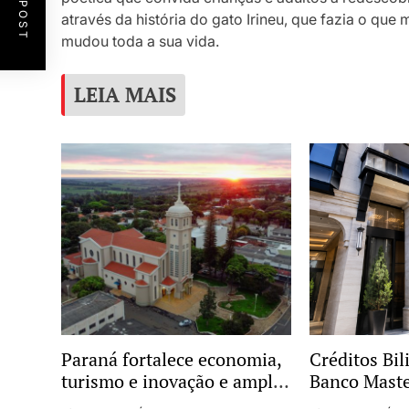
através da história do gato Irineu, que fazia o qu
mudou toda a sua vida.
LEIA MAIS
Paraná fortalece economia,
Créditos Bil
turismo e inovação e amplia
Banco Mast
protagonismo no cenário
Radar de In