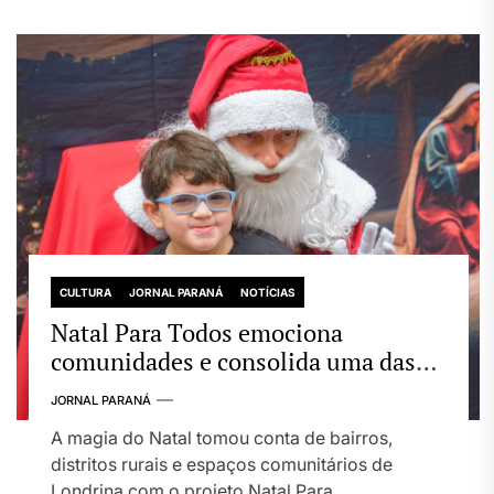
CULTURA
JORNAL PARANÁ
NOTÍCIAS
Natal Para Todos emociona
comunidades e consolida uma das
maiores ações descentralizadas de
JORNAL PARANÁ
Natal em Londrina
A magia do Natal tomou conta de bairros,
distritos rurais e espaços comunitários de
Londrina com o projeto Natal Para...