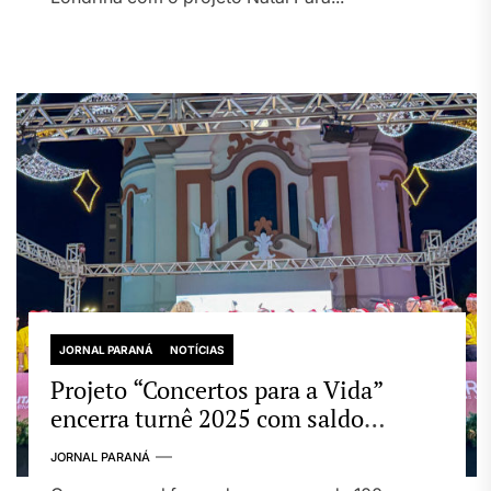
JORNAL PARANÁ
NOTÍCIAS
Projeto “Concertos para a Vida”
encerra turnê 2025 com saldo
emocionante e apresentações em
JORNAL PARANÁ
diversas cidades do Paraná