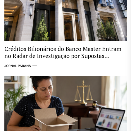
Créditos Bilionários do Banco Master Entram
no Radar de Investigação por Supostas
Ligações com Esquema Criminoso
JORNAL PARANÁ