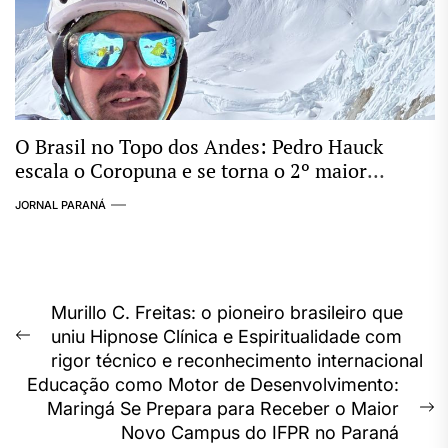
O Brasil no Topo dos Andes: Pedro Hauck
escala o Coropuna e se torna o 2º maior
conquistador de “Seismiles” do mundo
JORNAL PARANÁ
Navegação
Murillo C. Freitas: o pioneiro brasileiro que
uniu Hipnose Clínica e Espiritualidade com
de
Previous
rigor técnico e reconhecimento internacional
post:
Post
Educação como Motor de Desenvolvimento:
Maringá Se Prepara para Receber o Maior
N
Novo Campus do IFPR no Paraná
p