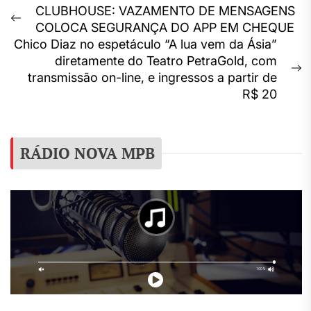
Navegação
CLUBHOUSE: VAZAMENTO DE MENSAGENS
Previous
COLOCA SEGURANÇA DO APP EM CHEQUE
de
post:
Chico Diaz no espetáculo “A lua vem da Ásia”
Post
diretamente do Teatro PetraGold, com
N
transmissão on-line, e ingressos a partir de
p
R$ 20
RÁDIO NOVA MPB