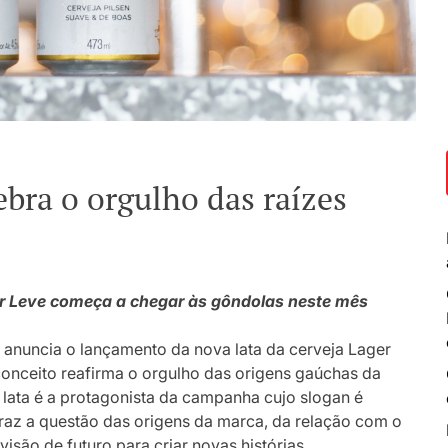
ebra o orgulho das raízes
r Leve começa a chegar às gôndolas neste mês
l, anuncia o lançamento da nova lata da cerveja Lager
onceito reafirma o orgulho das origens gaúchas da
lata é a protagonista da campanha cujo slogan é
raz a questão das origens da marca, da relação com o
são de futuro para criar novas histórias.