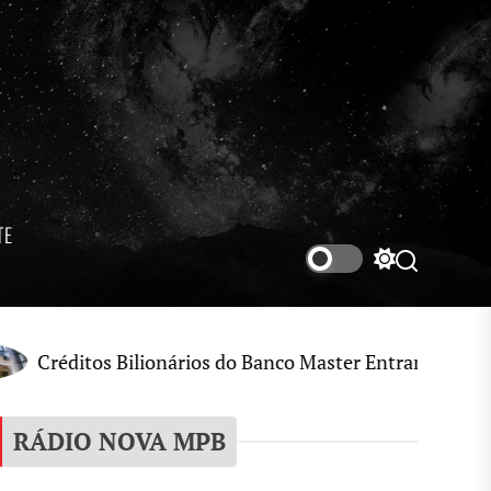
TE
Switch
Search
color
mode
Bilionários do Banco Master Entram no Radar de Invest
RÁDIO NOVA MPB