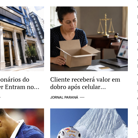
ionários do
Cliente receberá valor em
er Entram no
dobro após celular
vestigação por
comprado pela internet não
JORNAL PARANÁ
gações com
ser entregue
iminoso