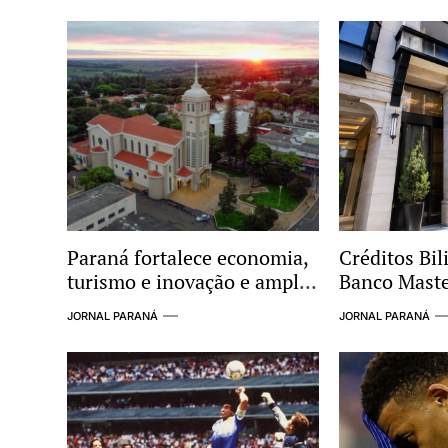
Paraná fortalece economia,
Créditos Bil
turismo e inovação e amplia
Banco Mast
protagonismo no cenário
Radar de In
JORNAL PARANÁ
JORNAL PARANÁ
nacional
Supostas Li
Esquema Cr