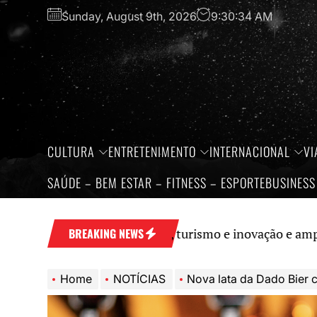
Skip
Sunday, August 9th, 2026
9:30:35 AM
to
the
content
CULTURA
ENTRETENIMENTO
INTERNACIONAL
VI
SAÚDE – BEM ESTAR – FITNESS – ESPORTE
BUSINESS
talece economia, turismo e inovação e amplia protagoni
BREAKING NEWS
Home
NOTÍCIAS
Nova lata da Dado Bier celebra o orgulho das r