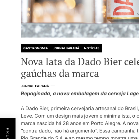
GASTRONOMIA
JORNAL PARANÁ
NOTÍCIAS
Nova lata da Dado Bier cel
gaúchas da marca
JORNAL PARANÁ
Repaginada, a nova embalagem da cerveja Lage
A Dado Bier, primeira cervejaria artesanal do Brasi
Leve. Com um design mais jovem e minimalista, o c
marca nascida há 28 anos em Porto Alegre. A nova 
“contra dado, não há argumento”. Essa campanha t
Rio Grande do Sul, e ao mesmo tempo mostra uma vi