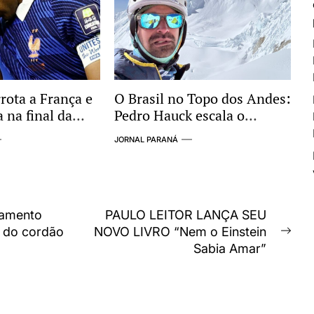
rota a França e
O Brasil no Topo dos Andes:
 na final da
Pedro Hauck escala o
ndo de 2026
Coropuna e se torna o 2º
JORNAL PARANÁ
maior conquistador de
“Seismiles” do mundo
tamento
PAULO LEITOR LANÇA SEU
e do cordão
NOVO LIVRO “Nem o Einstein
Nex
Sabia Amar”
post