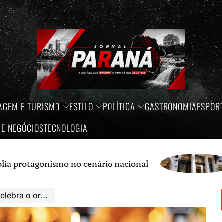
AGEM E TURISMO
ESTILO
POLÍTICA
GASTRONOMIA
ESPOR
 E NEGÓCIOS
TECNOLOGIA
smo no cenário nacional
Créditos 
aízes gaúchas da marca