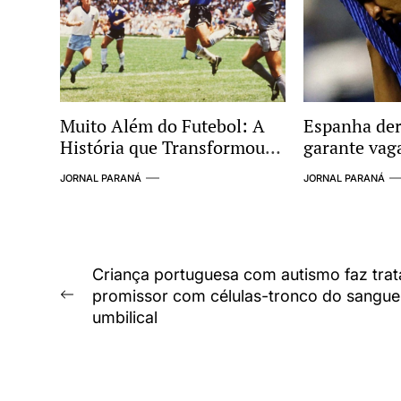
Muito Além do Futebol: A
Espanha der
História que Transformou
garante vaga
Argentina e Inglaterra em
Copa do Mu
JORNAL PARANÁ
JORNAL PARANÁ
um dos Maiores Clássicos
das Copas
Navegação
Criança portuguesa com autismo faz tra
promissor com células-tronco do sangu
de
Previous
umbilical
post:
Post