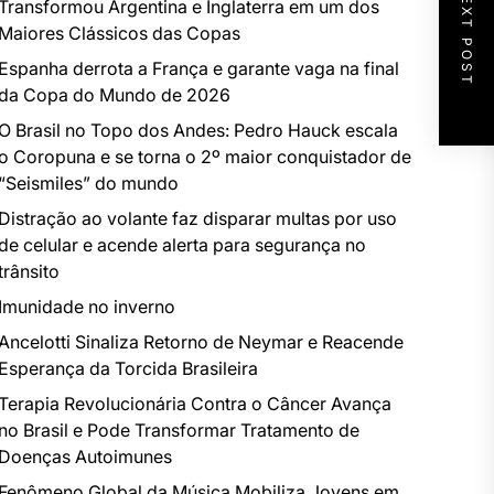
NEXT POST
Transformou Argentina e Inglaterra em um dos
Maiores Clássicos das Copas
Espanha derrota a França e garante vaga na final
da Copa do Mundo de 2026
O Brasil no Topo dos Andes: Pedro Hauck escala
o Coropuna e se torna o 2º maior conquistador de
“Seismiles” do mundo
Distração ao volante faz disparar multas por uso
de celular e acende alerta para segurança no
trânsito
Imunidade no inverno
Ancelotti Sinaliza Retorno de Neymar e Reacende
Esperança da Torcida Brasileira
Terapia Revolucionária Contra o Câncer Avança
no Brasil e Pode Transformar Tratamento de
Doenças Autoimunes
Fenômeno Global da Música Mobiliza Jovens em