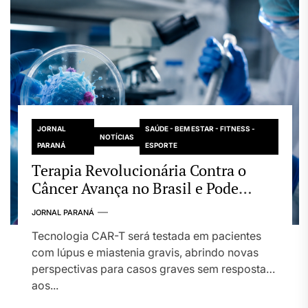
JORNAL
SAÚDE - BEM ESTAR - FITNESS -
NOTÍCIAS
PARANÁ
ESPORTE
Terapia Revolucionária Contra o
Câncer Avança no Brasil e Pode
Transformar Tratamento de Doenças
JORNAL PARANÁ
Autoimunes
Tecnologia CAR-T será testada em pacientes
com lúpus e miastenia gravis, abrindo novas
perspectivas para casos graves sem resposta
aos...