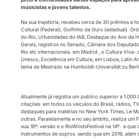
músicistas e jovens talentos.
Na sua trajetória, recebeu cerca de 30 prêmios e ho
Cultural (Federal), Golfinho de Ouro (estadual) Or
do Rio, Urbanidades do IAB, Destaque do Ano da He
Gerais, registros no Senado, Câmara dos Deputado
Rio etc internacionais. em Madrid , o Cultura Viva
Unesco, Excelência em Cultura, em Lisboa, Latin 
tema de Mestrado na Humboldt-Universität zu Berli
Atualmente já registra um publico superior a 1.00
citações em todos os veículos do Brasil, rádios, TVs,
destaques para matérias no New York Times, Le Mo
outras. Paralelamente e no seu âmbito, realiza um F
sua 18ª. versão e o RioWindsFestival na 14ª. e que 
instrumentos de sopros sendo que em 2019, além do