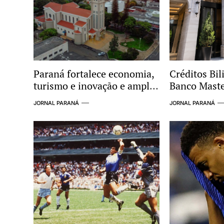
Paraná fortalece economia,
Créditos Bil
turismo e inovação e amplia
Banco Mast
protagonismo no cenário
Radar de In
JORNAL PARANÁ
JORNAL PARANÁ
nacional
Supostas Li
Esquema Cr