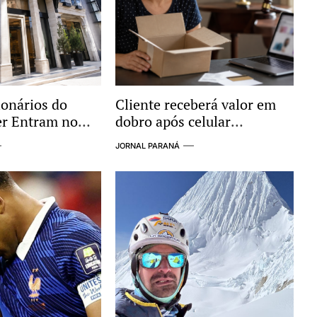
ionários do
Cliente receberá valor em
er Entram no
dobro após celular
vestigação por
comprado pela internet não
JORNAL PARANÁ
gações com
ser entregue
iminoso