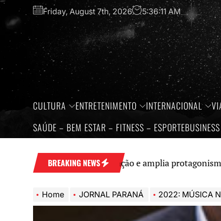
Skip
Friday, August 7th, 2026
5:36:13 AM
to
the
content
CULTURA
ENTRETENIMENTO
INTERNACIONAL
VI
SAÚDE – BEM ESTAR – FITNESS – ESPORTE
BUSINESS
 turismo e inovação e amplia protagonismo no cenário n
BREAKING NEWS
Home
JORNAL PARANÁ
2022: MÚSICA NO MUSEU COMEMOROU 25 ANOS E RECEBEU O