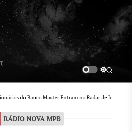
TE
Switch
Search
color
mode
anco Master Entram no Radar de Investigação por Supos
RÁDIO NOVA MPB