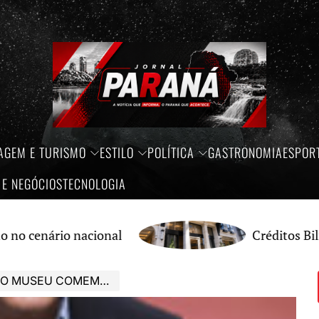
AGEM E TURISMO
ESTILO
POLÍTICA
GASTRONOMIA
ESPOR
 E NEGÓCIOS
TECNOLOGIA
acional
Créditos Bilionários do B
 TÍTULO DE PATRIMÔNIO CULTURAL IMATERIAL DO RIO DE JANEIRO