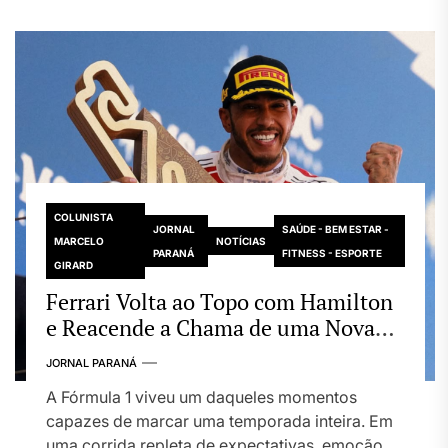
COLUNISTA
JORNAL
SAÚDE - BEM ESTAR -
MARCELO
NOTÍCIAS
PARANÁ
FITNESS - ESPORTE
GIRARD
Ferrari Volta ao Topo com Hamilton
e Reacende a Chama de uma Nova
Era na Fórmula 1
JORNAL PARANÁ
A Fórmula 1 viveu um daqueles momentos
capazes de marcar uma temporada inteira. Em
uma corrida repleta de expectativas, emoção...