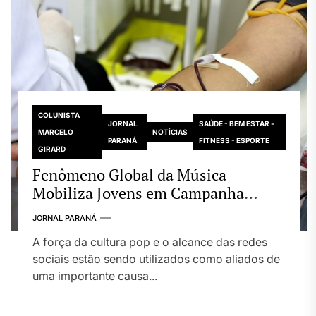
COLUNISTA
JORNAL
SAÚDE - BEM ESTAR -
MARCELO
NOTÍCIAS
PARANÁ
FITNESS - ESPORTE
GIRARD
Fenômeno Global da Música
Mobiliza Jovens em Campanha
Nacional Pela Doação de Sangue
JORNAL PARANÁ
A força da cultura pop e o alcance das redes
sociais estão sendo utilizados como aliados de
uma importante causa...