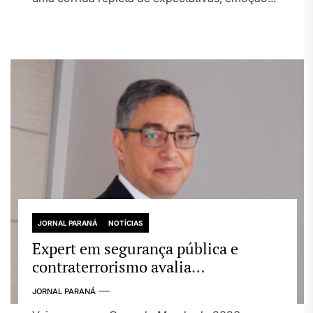
JORNAL PARANÁ
NOTÍCIAS
Expert em segurança pública e
contraterrorismo avalia
possibilidade de ataques terroristas
JORNAL PARANÁ
durante a Copa do Mundo 2026